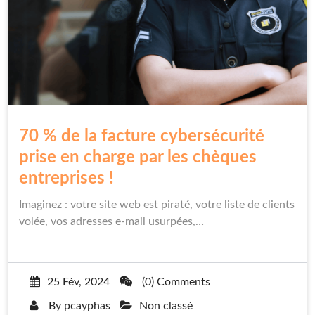
70 % de la facture cybersécurité
prise en charge par les chèques
entreprises !
Imaginez : votre site web est piraté, votre liste de clients
volée, vos adresses e-mail usurpées,…
25 Fév, 2024
(0) Comments
By
pcayphas
Non classé